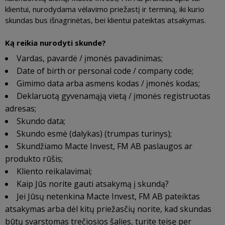
klientui, nurodydama vėlavimo priežastį ir terminą, iki kurio
skundas bus išnagrinėtas, bei klientui pateiktas atsakymas.
Ką reikia nurodyti skunde?
Vardas, pavardė / įmonės pavadinimas;
Date of birth or personal code / company code;
Gimimo data arba asmens kodas / įmonės kodas;
Deklaruotą gyvenamąją vietą / įmonės registruotas
adresas;
Skundo data;
Skundo esmė (dalykas) (trumpas turinys);
Skundžiamo Macte Invest, FM AB paslaugos ar
produkto rūšis;
Kliento reikalavimai;
Kaip Jūs norite gauti atsakymą į skundą?
Jei Jūsų netenkina Macte Invest, FM AB pateiktas
atsakymas arba dėl kitų priežasčių norite, kad skundas
būtų svarstomas trečiosios šalies, turite teisę per