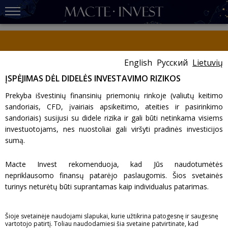
English
Русский
Lietuvių
Gerbiamas kliente,
Please carefully review the important message provided within the
ĮSPĖJIMAS DĖL DIDELĖS INVESTAVIMO RIZIKOS
client cabinet
.
Prekyba išvestinių finansinių priemonių rinkoje (valiutų keitimo
sandoriais, CFD, įvairiais apsikeitimo, ateities ir pasirinkimo
COMPLAINTS
sandoriais) susijusi su didele rizika ir gali būti netinkama visiems
investuotojams, nes nuostoliai gali viršyti pradinės investicijos
sumą.
Taip pat žiūrėkite:
Macte Invest rekomenduoja, kad Jūs naudotumėtės
Įkainiai
Reglamentas
nepriklausomo finansų patarėjo paslaugomis. Šios svetainės
Bankai korespondentai
Skundų nagrinėjimas
turinys neturėtų būti suprantamas kaip individualus patarimas.
Klientų skundų tvarkymas
Macte Invest neatsako už klaidas, netikslumus ar praleidimus; taip
Šioje svetainėje naudojami slapukai, kurie užtikrina patogesnę ir saugesnę
Jei turite klausimų ar ieškote sprendimo, pirmiausia kviečiame
pat negarantuoja informacijos, teksto, grafikos, nuorodų ar kitų
vartotojo patirtį. Toliau naudodamiesi šia svetaine patvirtinate, kad