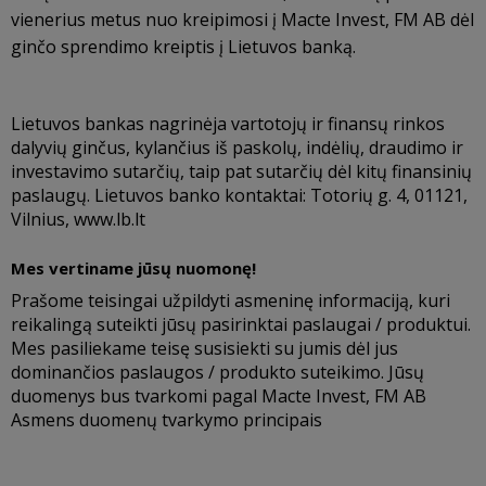
vienerius metus nuo kreipimosi į Macte Invest, FM AB dėl
ginčo sprendimo kreiptis į Lietuvos banką.
Lietuvos bankas nagrinėja vartotojų ir finansų rinkos
dalyvių ginčus, kylančius iš paskolų, indėlių, draudimo ir
investavimo sutarčių, taip pat sutarčių dėl kitų finansinių
paslaugų. Lietuvos banko kontaktai: Totorių g. 4, 01121,
Vilnius,
www.lb.lt
Mes vertiname jūsų nuomonę!
Prašome teisingai užpildyti asmeninę informaciją, kuri
reikalingą suteikti jūsų pasirinktai paslaugai / produktui.
Mes pasiliekame teisę susisiekti su jumis dėl jus
dominančios paslaugos / produkto suteikimo. Jūsų
duomenys bus tvarkomi pagal Macte Invest, FM AB
Asmens duomenų tvarkymo principais