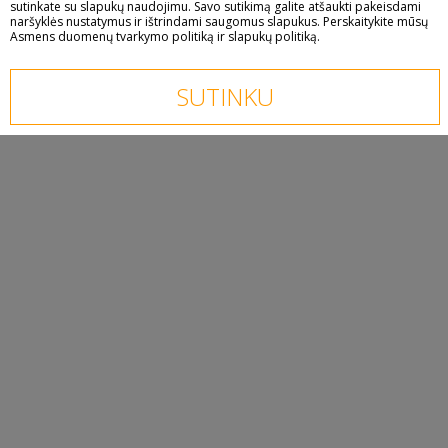
sutinkate su slapukų naudojimu. Savo sutikimą galite atšaukti pakeisdami
šios medžiagos elementų tikslumo bei išsamumo. Perskaitykite ir
naršyklės nustatymus ir ištrindami saugomus slapukus. Perskaitykite mūsų
susipažinkite su Macte Invest reglamentais.
Banka:
AS BluOr Bank (Beneficiary: Macte Invest FM AB)
Asmens duomenų tvarkymo politiką
ir
slapukų politiką
.
Account number:
LV21 CBBR 1124 0610 0003 0
SWIFT:
CBBRLV22
Naudodamiesi toliau šia svetaine, Jūs patvirtinate, kad perskaitėte
SUTINKU
ir supratote ĮSPĖJIMĄ DĖL DIDELĖS INVESTAVIMO RIZIKOS.