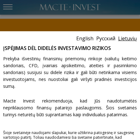
English
Русский
Lietuvių
Gerbiamas kliente,
Please carefully review the important message provided within the
ĮSPĖJIMAS DĖL DIDELĖS INVESTAVIMO RIZIKOS
client cabinet
.
Prekyba išvestinių finansinių priemonių rinkoje (valiutų keitimo
sandoriais, CFD, įvairiais apsikeitimo, ateities ir pasirinkimo
BANKAI KORESPONDENTAI
sandoriais) susijusi su didele rizika ir gali būti netinkama visiems
investuotojams, nes nuostoliai gali viršyti pradinės investicijos
sumą.
Taip pat žiūrėkite:
Įkainiai
Reglamentas
Macte Invest rekomenduoja, kad Jūs naudotumėtės
Bankai korespondentai
Skundų nagrinėjimas
nepriklausomo finansų patarėjo paslaugomis. Šios svetainės
turinys neturėtų būti suprantamas kaip individualus patarimas.
Bankų korespondentų sąrašas
Macte Invest neatsako už klaidas, netikslumus ar praleidimus; taip
Šioje svetainėje naudojami slapukai, kurie užtikrina patogesnę ir saugesnę
pat negarantuoja informacijos, teksto, grafikos, nuorodų ar kitų
EUR
vartotojo patirtį. Toliau naudodamiesi šia svetaine patvirtinate, kad