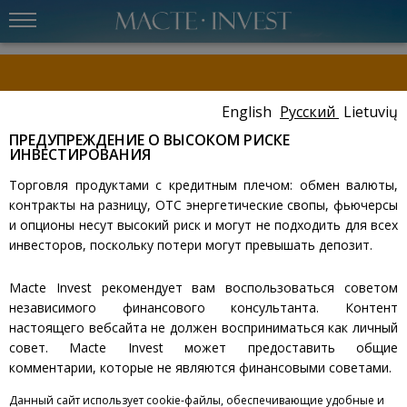
English
Русский
Lietuvių
Уважаемый клиент,
Please carefully review the important message provided within the
ПРЕДУПРЕЖДЕНИЕ О ВЫСОКОМ РИСКЕ
ИНВЕСТИРОВАНИЯ
client cabinet
.
Торговля продуктами с кредитным плечом: обмен валюты,
КАРЬЕРА
контракты на разницу, ОТС энергетические свопы, фьючерсы
и опционы несут высокий риск и могут не подходить для всех
инвесторов, поскольку потери могут превышать депозит.
Macte Invest - современная брокерская компания для
обслуживания состоятельных международных
Macte Invest рекомендует вам воспользоваться советом
клиентов и принадлежащих им компаний.
независимого финансового консультанта. Контент
настоящего вебсайта не должен восприниматься как личный
С момента начала работы компании, была построена
совет. Macte Invest может предоставить общие
инфраструктура управления активами и
комментарии, которые не являются финансовыми советами.
разработаны все классические продукты,
необходимые состоятельным клиентам: управление
Данный сайт использует cookie-файлы, обеспечивающие удобные и